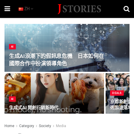
ZH
AI
生成AI浪潮下的假訊息危機 日本如何在
國際合作中扮演領導角色
DEALS
AI
京都新創企
生成式AI 開創行銷新時代
術加速落地
Home
Category
Society
Media