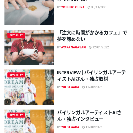
BY
YOSHIKO OHIRA
05/11/2023
「注文に時間がかかるカフェ」で
DIVERSITY
夢を諦めない
BY
AYAKA SAGASAKI
12/01/2022
INTERVIEW | バイリンガルアーテ
DIVERSITY
ィストAIさん・独占取材
BY
YUI SAWADA
11/30/2022
バイリンガルアーティストAIさ
DIVERSITY
ん・独占インタビュー
BY
YUI SAWADA
11/30/2022