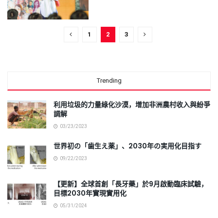
1
2
3
Trending
利用垃圾的力量綠化沙漠，增加非洲農村收入與紛爭
調解
03/23/2023
世界初の「歯生え薬」、2030年の実用化目指す
09/22/2023
【更新】全球首創「長牙藥」於9月啟動臨床試驗，
目標2030年實現實用化
05/31/2024