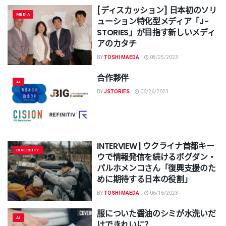
[ディスカッション] 日本初のソリ
MEDIA
ューション特化型メディア「J-
STORIES」が目指す新しいメディ
アのカタチ
BY
TOSHI MAEDA
08/25/2023
合作夥伴
AI
BY
JSTORIES
06/26/2023
INTERVIEW | ウクライナ首都キー
DIVERSITY
ウで情報発信を続けるボグダン・
パルホメンコさん「復興支援のた
めに期待する日本の役割」
BY
TOSHI MAEDA
06/16/2023
服についた醤油のシミが水洗いだ
AI
けできれいに？