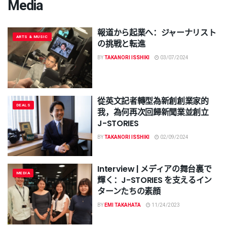
Media
報道から起業へ：ジャーナリスト
ARTS & MUSIC
の挑戦と転進
BY
TAKANORI ISSHIKI
03/07/2024
從英文記者轉型為新創創業家的
DEALS
我，為何再次回歸新聞業並創立
J-STORIES
BY
TAKANORI ISSHIKI
02/09/2024
Interview | メディアの舞台裏で
MEDIA
輝く：J-STORIES を支えるイン
ターンたちの素顔
BY
EMI TAKAHATA
11/24/2023