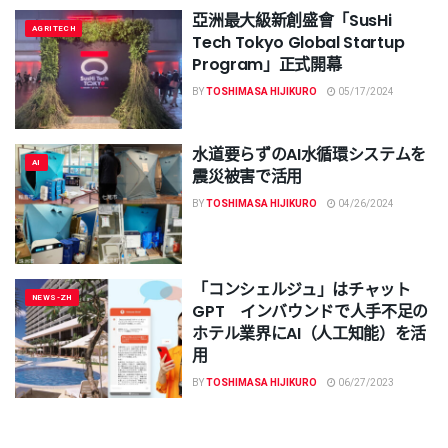
亞洲最大級新創盛會「SusHi
AGRITECH
Tech Tokyo Global Startup
Program」正式開幕
BY
TOSHIMASA HIJIKURO
05/17/2024
水道要らずのAI水循環システムを
AI
震災被害で活用
BY
TOSHIMASA HIJIKURO
04/26/2024
「コンシェルジュ」はチャット
NEWS-ZH
GPT インバウンドで人手不足の
ホテル業界にAI（人工知能）を活
用
BY
TOSHIMASA HIJIKURO
06/27/2023