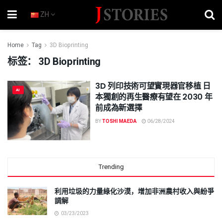
ZH
Home
Tag
3D Bioprinting
标签：
3D Bioprinting
3D 列印技術可望實現器官移植 日
AI
本獨創的再生醫療有望在 2030 年
前成為新選擇
BY
TOSHI MAEDA
06/28/2024
Trending
利用垃圾的力量綠化沙漠，增加非洲農村收入與紛爭
調解
03/23/2023