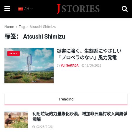
ZH
Home
Tag
Atsushi Shimizu
标签：
Atsushi Shimizu
災害に強く、生態系にやさしい
DEALS
「プロペラのない」風力発電
BY
YUI SAWADA
12/08/2023
Trending
利用垃圾的力量綠化沙漠，增加非洲農村收入與紛爭
調解
03/23/2023