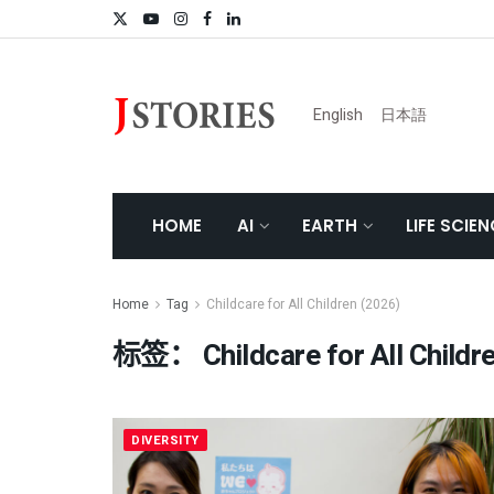
English
日本語
HOME
AI
EARTH
LIFE SCIE
Home
Tag
Childcare for All Children (2026)
标签：
Childcare for All Childr
DIVERSITY