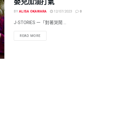
嬰兒加油打氣
BY
ALISA OKAWARA
12/07/2023
0
J-STORIES ー「對著哭鬧 ...
READ MORE