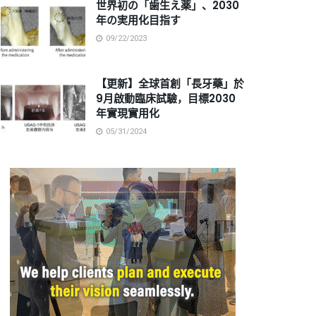
世界初の「歯生え薬」、2030
年の実用化目指す
09/22/2023
【更新】全球首創「長牙藥」於
9月啟動臨床試驗，目標2030
年實現實用化
05/31/2024