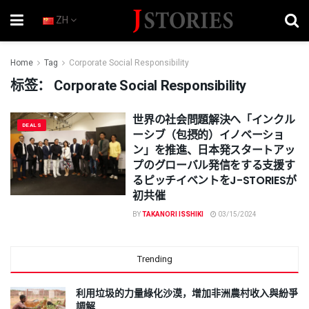
ZH
Home
Tag
Corporate Social Responsibility
标签：
Corporate Social Responsibility
世界の社会問題解決へ「インクル
DEALS
ーシブ（包摂的）イノベーショ
ン」を推進、日本発スタートアッ
プのグローバル発信をする支援す
るピッチイベントをJ-STORIESが
初共催
BY
TAKANORI ISSHIKI
03/15/2024
Trending
利用垃圾的力量綠化沙漠，增加非洲農村收入與紛爭
調解