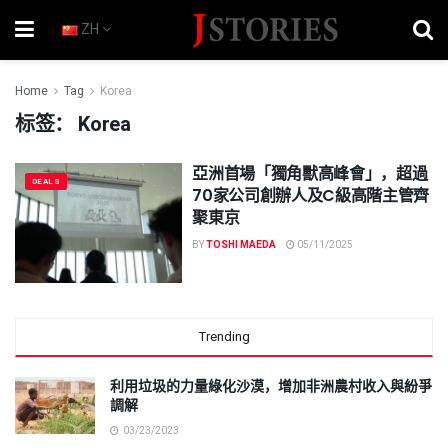
ZH
Home
Tag
Korea
标签：
Korea
亞洲首場「獨角獸高峰會」，超過
DEALS
70家公司創辦人及C級高階主管齊
聚東京
BY
TOSHI MAEDA
05/11/2025
Trending
利用垃圾的力量綠化沙漠，增加非洲農村收入與紛爭
調解
03/23/2023