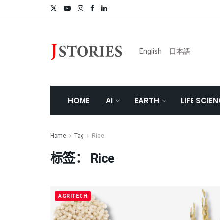
English
日本語
HOME
AI
EARTH
LIFE SCIE
Home
Tag
Rice
标签：
Rice
AGRITECH