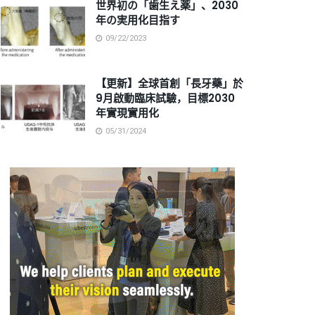
世界初の「歯生え薬」、2030
年の実用化目指す
09/22/2023
【更新】全球首創「長牙藥」於
9月啟動臨床試驗，目標2030
年實現實用化
05/31/2024