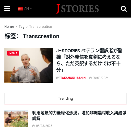
ZH
Home
Tag
Transcreation
标签：
Transcreation
J-STORIES ベテラン翻訳者が警
MEDIA
鐘「対外発信を真剣に考えるな
ら、ただ英訳するだけでは不十
分」
BY
TAKANORI ISSHIKI
08/09/2024
Trending
利用垃圾的力量綠化沙漠，增加非洲農村收入與紛爭
調解
03/23/2023