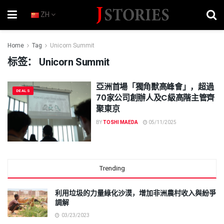
ZH
Home
Tag
Unicorn Summit
标签：
Unicorn Summit
亞洲首場「獨角獸高峰會」，超過
DEALS
70家公司創辦人及C級高階主管齊
聚東京
BY
TOSHI MAEDA
05/11/2025
Trending
利用垃圾的力量綠化沙漠，增加非洲農村收入與紛爭
調解
03/23/2023