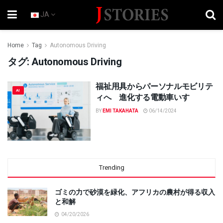
JA
Home
Tag
Autonomous Driving
タグ:
Autonomous Driving
福祉用具からパーソナルモビリテ
AI
ィへ 進化する電動車いす
BY
EMI TAKAHATA
06/14/2024
Trending
ゴミの力で砂漠を緑化、アフリカの農村が得る収入
と和解
04/20/2026