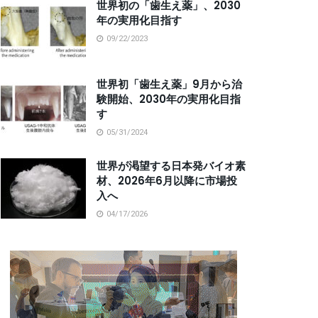
世界初の「歯生え薬」、2030
年の実用化目指す
09/22/2023
世界初「歯生え薬」9月から治
験開始、2030年の実用化目指
す
05/31/2024
世界が渇望する日本発バイオ素
材、2026年6月以降に市場投
入へ
04/17/2026