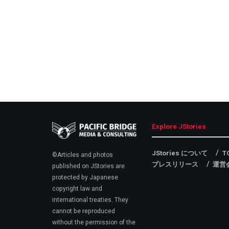
Explore JStories
JStories について
T
©Articles and photos
プレスリリース
運営
published on JStories are
protected by Japanese
copyright law and
international treaties. They
cannot be reproduced
without the permission of the