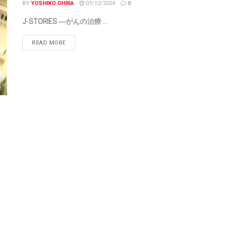
BY
YOSHIKO OHIRA
07/12/2024
0
J-STORIES ―がんの治療 ...
READ MORE