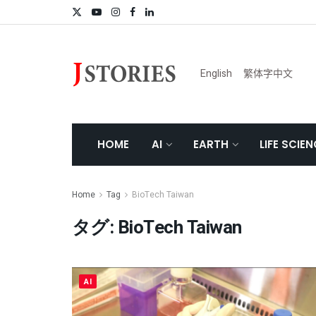
English
繁体字中文
HOME
AI
EARTH
LIFE SCIE
Home
Tag
BioTech Taiwan
タグ:
BioTech Taiwan
AI