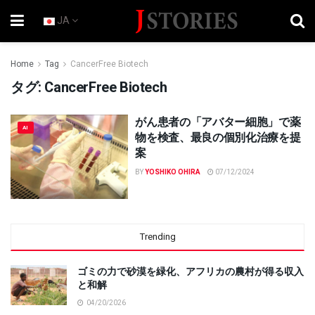
JA
Home
Tag
CancerFree Biotech
タグ:
CancerFree Biotech
がん患者の「アバター細胞」で薬
AI
物を検査、最良の個別化治療を提
案
BY
YOSHIKO OHIRA
07/12/2024
Trending
ゴミの力で砂漠を緑化、アフリカの農村が得る収入
と和解
04/20/2026