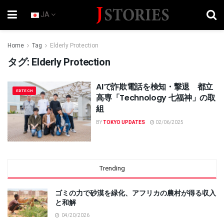
JA
Home
Tag
Elderly Protection
タグ:
Elderly Protection
AIで詐欺電話を検知・撃退 都立
EDTECH
高専「Technology 七福神」の取
組
BY
TOKYO UPDATES
02/06/2025
Trending
ゴミの力で砂漠を緑化、アフリカの農村が得る収入
と和解
04/20/2026