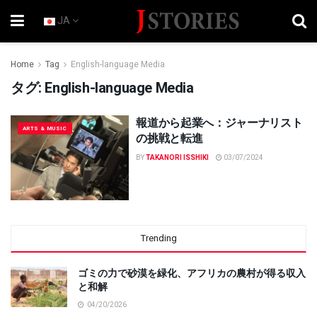
JA
Home
Tag
English-language Media
タグ:
English-language Media
報道から起業へ：ジャーナリスト
ARTS & MUSIC
の挑戦と転進
BY
TAKANORI ISSHIKI
03/07/2024
Trending
ゴミの力で砂漠を緑化、アフリカの農村が得る収入
と和解
04/20/2026