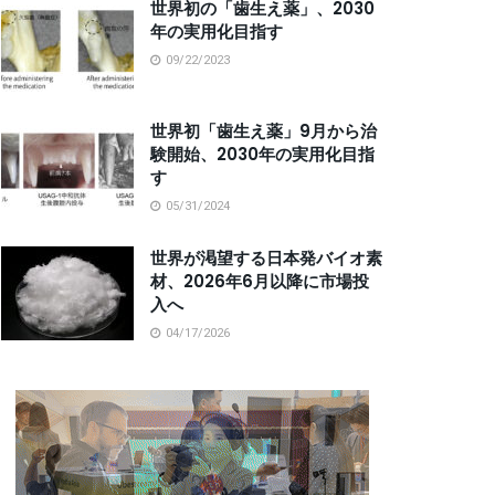
世界初の「歯生え薬」、2030
年の実用化目指す
09/22/2023
世界初「歯生え薬」9月から治
験開始、2030年の実用化目指
す
05/31/2024
世界が渇望する日本発バイオ素
材、2026年6月以降に市場投
入へ
04/17/2026