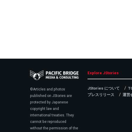
Explore JStories
JStories について
T
©Articles and photos
プレスリリース
運営
published on JStories are
protected by Japanese
copyright law and
international treaties. They
cannot be reproduced
without the permission of the