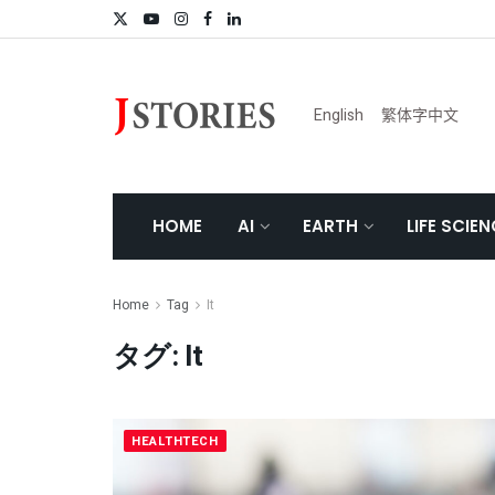
English
繁体字中文
HOME
AI
EARTH
LIFE SCIE
Home
Tag
It
タグ:
It
HEALTHTECH