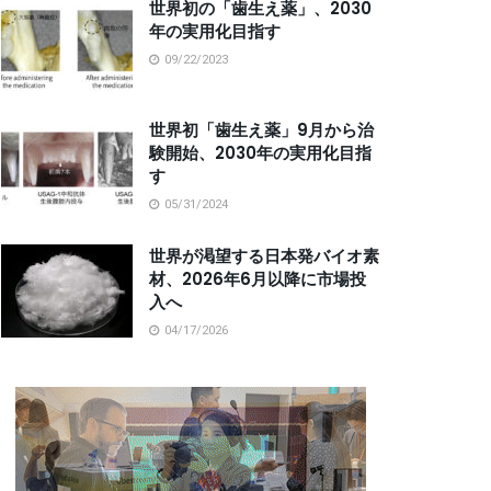
世界初の「歯生え薬」、2030
年の実用化目指す
09/22/2023
世界初「歯生え薬」9月から治
験開始、2030年の実用化目指
す
05/31/2024
世界が渇望する日本発バイオ素
材、2026年6月以降に市場投
入へ
04/17/2026