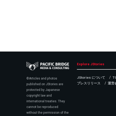
Explore JStories
JStories について
T
©Articles and photos
プレスリリース
運営
published on JStories are
protected by Japanese
copyright law and
international treaties. They
cannot be reproduced
without the permission of the