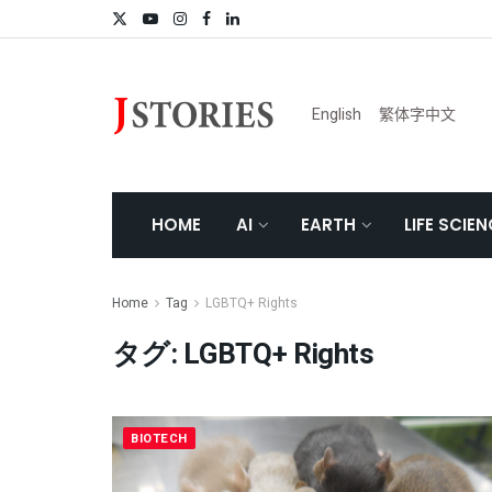
English
繁体字中文
HOME
AI
EARTH
LIFE SCIE
Home
Tag
LGBTQ+ Rights
タグ:
LGBTQ+ Rights
BIOTECH