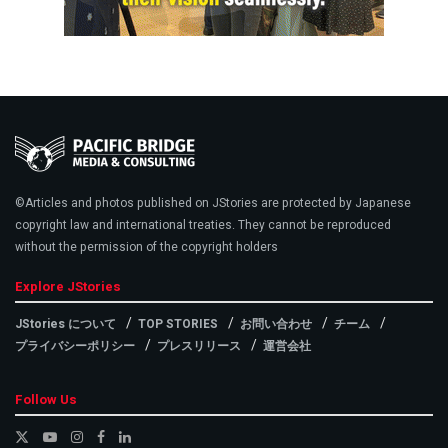
©Articles and photos published on JStories are protected by Japanese
copyright law and international treaties. They cannot be reproduced
without the permission of the copyright holders
Explore JStories
JStories について
TOP STORIES
お問い合わせ
チーム
プライバシーポリシー
プレスリリース
運営会社
Follow Us