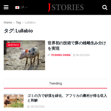
JA
Home
Tag
Lullabio
タグ:
Lullabio
世界初の技術で豚の雄雌生み分け
AGRITECH
を実現
BY
YOSHIKO OHIRA
04/26/2024
Trending
ゴミの力で砂漠を緑化、アフリカの農村が得る収入
と和解
04/20/2026