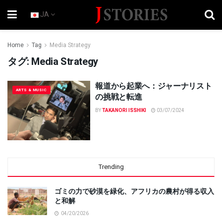
JA
Home
Tag
Media Strategy
タグ:
Media Strategy
報道から起業へ：ジャーナリスト
ARTS & MUSIC
の挑戦と転進
BY
TAKANORI ISSHIKI
03/07/2024
Trending
ゴミの力で砂漠を緑化、アフリカの農村が得る収入
と和解
04/20/2026