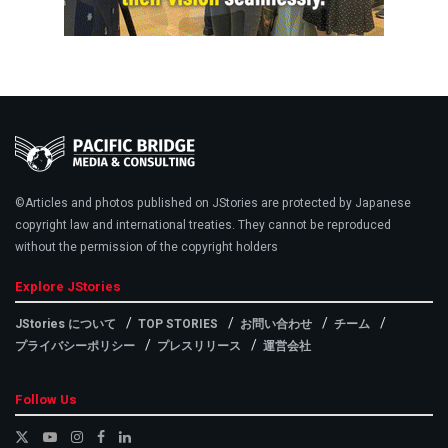
©Articles and photos published on JStories are protected by Japanese
copyright law and international treaties. They cannot be reproduced
without the permission of the copyright holders
Explore JStories
JStories について
TOP STORIES
お問い合わせ
チーム
プライバシーポリシー
プレスリリース
運営会社
Follow Us