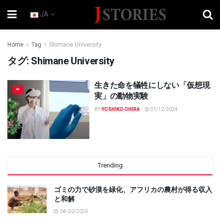
JA
Home
Tag
Shimane University
タグ:
Shimane University
生きた命を犠牲にしない「仮想現
AI
実」の動物実験
BY
YOSHIKO OHIRA
01/12/2024
Trending
ゴミの力で砂漠を緑化、アフリカの農村が得る収入
と和解
04/20/2026