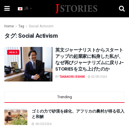
JA
Home
Tag
Social Activism
タグ:
Social Activism
英文ジャーナリストからスタート
DEALS
アップの起業家に転身した私が、
なぜ再びジャーナリズムに戻りJ-
STORIESを立ち上げたのか
BY
TAKANORI ISSHIKI
02/09/2024
Trending
ゴミの力で砂漠を緑化、アフリカの農村が得る収入
と和解
04/20/2026