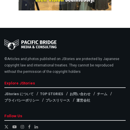
©Articles and photos published on JStories are protected by Japanese
copyright law and international treaties. They cannot be reproduced
without the permission of the copyright holders
Explore JStories
JStories について
TOP STORIES
お問い合わせ
チーム
プライバシーポリシー
プレスリリース
運営会社
Follow Us