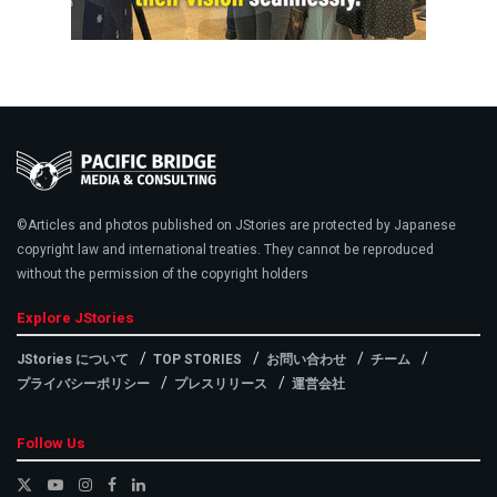
©Articles and photos published on JStories are protected by Japanese
copyright law and international treaties. They cannot be reproduced
without the permission of the copyright holders
Explore JStories
JStories について
TOP STORIES
お問い合わせ
チーム
プライバシーポリシー
プレスリリース
運営会社
Follow Us