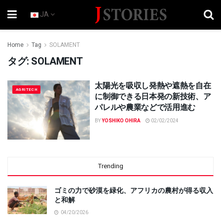
JA
Home
Tag
SOLAMENT
タグ:
SOLAMENT
太陽光を吸収し発熱や遮熱を自在
AGRITECH
に制御できる日本発の新技術、ア
パレルや農業などで活用進む
BY
YOSHIKO OHIRA
02/02/2024
Trending
ゴミの力で砂漠を緑化、アフリカの農村が得る収入
と和解
04/20/2026