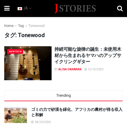
JA
Home
Tag
Tonewood
タグ:
Tonewood
持続可能な旋律の誕生：未使用木
AGRITECH
材から生まれるヤマハのアップサ
イクリングギター
BY
ALISA OKAWARA
12/14/2023
Trending
ゴミの力で砂漠を緑化、アフリカの農村が得る収入
と和解
04/20/2026