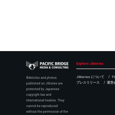
Explore JStories
JStories について
T
©Articles and photos
プレスリリース
運営
published on JStories are
protected by Japanese
copyright law and
international treaties. They
cannot be reproduced
without the permission of the