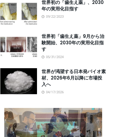
世界初の「歯生え薬」、2030
年の実用化目指す
09/22/2023
世界初「歯生え薬」9月から治
験開始、2030年の実用化目指
す
05/31/2024
世界が渇望する日本発バイオ素
材、2026年6月以降に市場投
入へ
04/17/2026