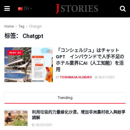
ZH
Home
Tag
Chatgpt
标签：
Chatgpt
「コンシェルジュ」はチャット
NEWS-ZH
GPT インバウンドで人手不足の
ホテル業界にAI（人工知能）を活
用
BY
TOSHIMASA HIJIKURO
06/27/2023
Trending
利用垃圾的力量綠化沙漠，增加非洲農村收入與紛爭
調解
03/23/2023