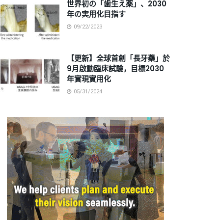
世界初の「歯生え薬」、2030
年の実用化目指す
09/22/2023
【更新】全球首創「長牙藥」於
9月啟動臨床試驗，目標2030
年實現實用化
05/31/2024