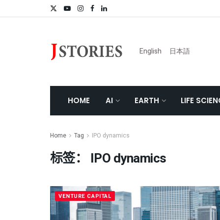
English
日本語
HOME
AI
EARTH
LIFE SCIE
Home
Tag
IPO dynamics
标签：
IPO dynamics
VENTURE CAPITAL