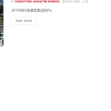
BY
DISRUPTING JAPAN/TIM ROMERO
02/01/2025
0
JSTORIES與廣受歡迎的Po ...
READ MORE