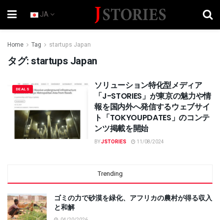
JA
Home
Tag
startups Japan
タグ:
startups Japan
ソリューション特化型メディア
DEALS
「J-STORIES」が東京の魅力や情
報を国内外へ発信するウェブサイ
ト「TOKYOUPDATES」のコンテ
ンツ掲載を開始
BY
JSTORIES
11/08/2024
Trending
ゴミの力で砂漠を緑化、アフリカの農村が得る収入
と和解