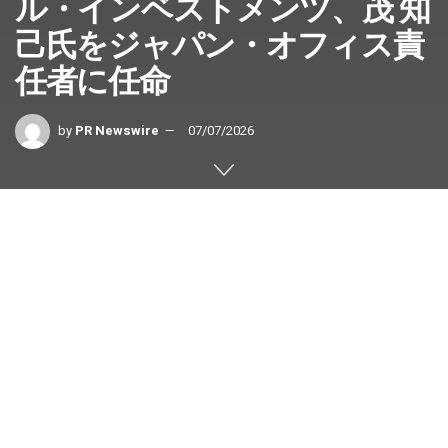
ル・インベストメンツ、茂 知
己氏をジャパン・オフィス責
任者に任命
by
PR Newswire
07/07/2026
東京
,
2026年7月7日
/PRNewswire/
— 運用資産および助言資産総額
6,240億米ドル*を有するグローバル
資産運用会社、オールスプリング・
グローバル・インベストメンツ™（以下、Allspring）は、
７月１日付で、茂 知己氏（CFA）をAllspring Global
Investments (Japan) Limitedの日本における代表者兼シニ