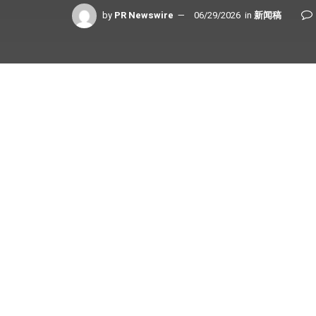
by
PR Newswire
06/29/2026
in
新闻稿
Share on Facebook
廣州
2026年6月29日
/美通社/ — 以下是來自南方
6月27日起，廣東省將在各大主流網絡平台推出
總裁方洪波，帶大家走近這家《財富》世界500
《思想耀嶺南》第一季共20集，分為經濟、文化
活感悟，以個人視角講述廣東、粵港澳大灣區乃