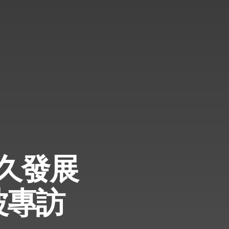
久發展
波專訪