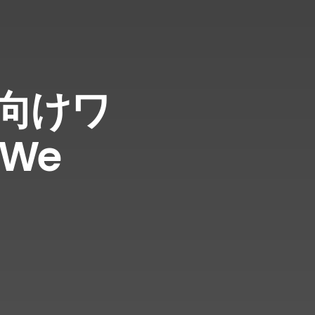
向けワ
We