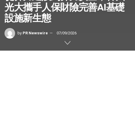
光大攜手人保財險完善AI基礎
設施新生態
by
PR Newswire
07/09/2026
當保險開始關注算力，AI產業正在發生新的變化
香港
2026年7月9日
/美通社/ — 過去兩年，人們談論人工智
能，更多聚焦於模型、算力和應用。誰擁有更先進的大模
型、部署更大的算力集群、率先實現行業落地，往往成為市
場關注的焦點。
但最近，一家科技企業與保險機構的跨界合作，卻讓另一個