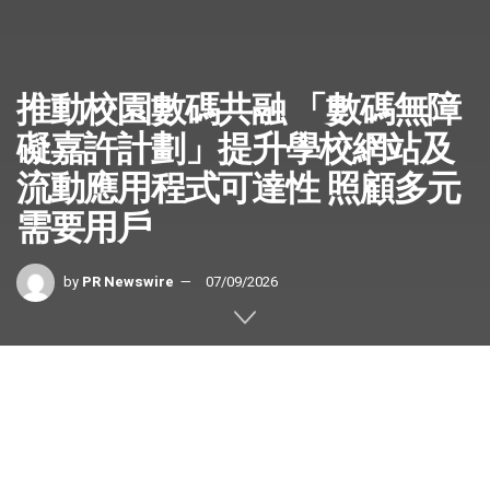
推動校園數碼共融 「數碼無障
礙嘉許計劃」提升學校網站及
流動應用程式可達性 照顧多元
需要用戶
by
PR Newswire
07/09/2026
香港
2026年7月9日
/美通社/ — 隨着數碼科技迅速發展，學
校在行政管理、教與學及家校溝通方面，愈來愈依賴網站及