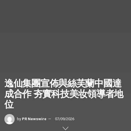
逸仙集團宣佈與絲芙蘭中國達
成合作 夯實科技美妆領導者地
位
by
PR Newswire
07/09/2026