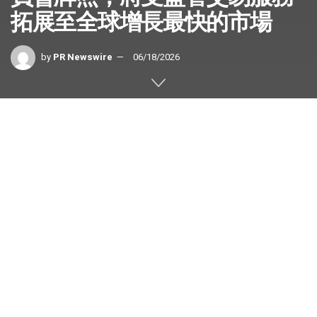
拓展至全球增長最快的市場
by
PR Newswire
06/18/2026
Axi 已獲毛里裘斯金融服務委員會
(FSC) 發牌，藉此將其受監管交易平
台拓展至高增長市場，並讓更多交易
者能夠選用這間信譽卓著的環球經紀
商。
悉尼
2026年6月18日
/美通社/ — 全
球網上外匯與差價合約交易經紀商 Axi，已獲毛里裘斯金融
服務委員會發牌。 此牌照為 Axi 的全球足跡增添一個重要的