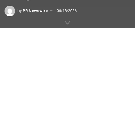
by
PR Newswire
06/18/2026
今回の提携に
よ
り、 CisionOn
e内で直接、
ブルームバー
グの全文コンテンツにアクセスできるようになります。
ニューヨーク
,
2026年6月18日
/PRNewswire/ —
Bloomberg Mediaは、消費者・メディア・インテリジェン
ス分野の世界的リーダーであるCisionとの新たな提携を発
表しました。これにより、Cisionのメディア・インテリジ