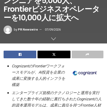
ンジニアを5,000人、
Frontierビジネスオペレータ
ーを10,000人に拡大へ
by
PR Newswire
07/09/2026
CognizantのFrontierワークフォ
ースモデルが、AI投資を企業の
成果に変換する人的インフラを
構築
エンタープライズ規模のテクノロジーと運用を実行
してきた数十年の経験に裏打ちされたCognizantの人
的資本運用モデルは、成果に責任を持つFrontier人材