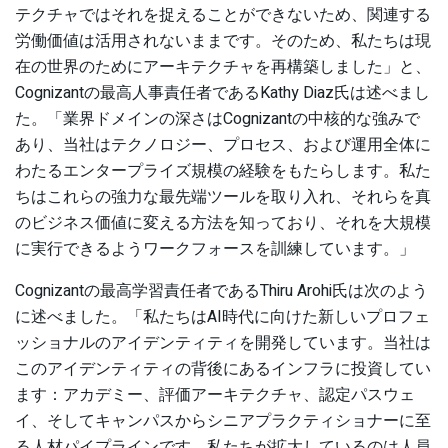
テクチャではそれを捉えることができないため、関連する
労働価値は活用されないままです。そのため、私たちは現
在の世界のためにアーキテクチャを再構築しました」と、
Cognizantの最高人事責任者であるKathy Diaz氏は述べまし
た。「業界ドメインの深さはCognizantの中核的な強みで
あり、当社はテクノロジー、プロセス、および運用全体に
わたるエンタープライズ規模の経験をもたらします。私た
ちはこれらの強力な最先端ツールを取り入れ、それらを真
のビジネス価値に変える方法を知っており、それを大規模
に実行できるようワークフォースを訓練しています。」
Cognizantの最高学習責任者であるThiru Arohi氏は次のよう
に述べました。「私たちはAI時代に向けた新しいプロフェ
ッショナルのアイデンティティを開発しています。当社は
このアイデンティティの背後にあるインフラに投資してい
ます：アカデミー、評価アーキテクチャ、認定パスウェ
イ、そしてキャンパスからシニアプラクティショナーに至
る人材パイプラインです。私たちが拡大しているのは人員