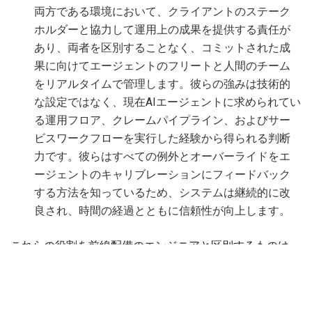
両方である環境において、クライアントのステーク
ホルダーと協力して運用上の成果を提供する責任が
あり、両者を区別することなく、コミットされた成
果に向けてエージェントのフリートと人間のチーム
をリアルタイムで管理します。彼らの強みは技術的
な設定ではなく、現在AIエージェントに求められてい
る運用フロア、クレームパイプライン、およびサー
ビスワークフローを実行した経験から得られる判断
力です。彼らはすべての例外とオーバーライドをエ
ージェントのキャリブレーションにフィードバック
する方法を知っているため、システムは継続的に改
良され、時間の経過とともに信頼性が向上します。
これらの役割を前線配備のエンジニアと区別するものは、
永続性、説明責任、そして一朝一夕には訓練できないある
要素です：Cognizantの深い業界ドメインの専門知識と、
大規模なエンタープライズ運用を実行するAIビルダーとし