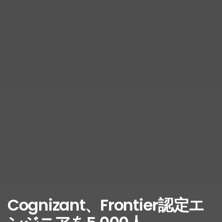
Cognizant、Frontier認定エ