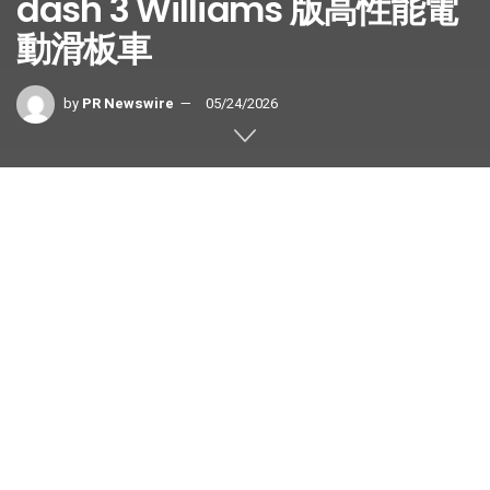
dash 3 Williams 版高性能電
動滑板車
by
PR Newswire
05/24/2026
三藩市
2026年5月24日
/美通社/ —
dashmoto® (
www.dashmoto.co
)
今日宣佈
dash 3 Williams 版
正式上
市，這款高性能電動滑板車的設計靈
感來自
Atlassian Williams F1 車隊
。 這款新車型象徵
dashmoto® 與一級方程式 (Formula 1) 賽車界傳奇車隊合作
邁向新里程，將源自賽車運動的工程技術，帶入個人電動出
行世界。