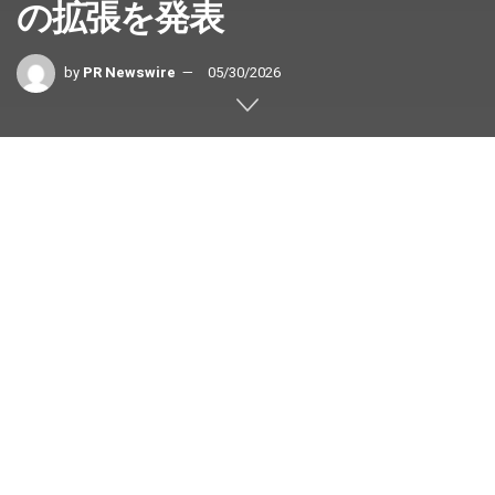
の拡張を発表
by
PR Newswire
05/30/2026
中国・天津
,
2026年5月28日
/PRNewswire/ — HMS Vision Inc. は
今週、ビジョン・チャイナ
2026（Vision China 2026）におい
て、Wenzhou Medical
University（WMU）のEye Hospital
of Wenzhou Medical Universityでの
HelpMeSee シミュレーション方式の眼手術研修プログラ
ムの拡大を発表しました。2018年の協力開始以来、この