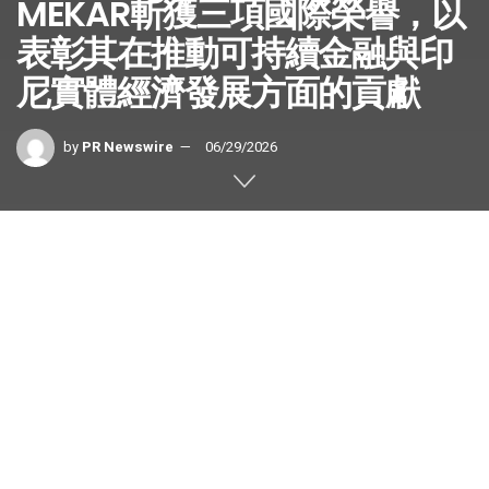
MEKAR斬獲三項國際榮譽，以
表彰其在推動可持續金融與印
尼實體經濟發展方面的貢獻
by
PR Newswire
06/29/2026
香港
2026年6月29日
/美通社/ — 印尼可持續金融企業PT
Mekar Investama Teknologi (MEKAR)在
2026年《亞洲金
融》(
FinanceAsia)
獎項
與
2026年WRISE Volare獎項
中斬獲
三項國際榮譽，進一步鞏固其作為東南亞影響力驅動金融領
域新興領軍企業的地位，也凸顯其整合生態體系模式獲得越
來越多的國際認可‌。