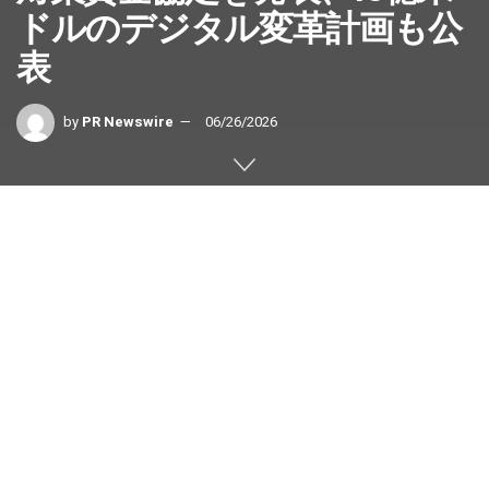
ドルのデジタル変革計画も公
表
by
PR Newswire
06/26/2026
主な要点：
OPEC Fundと、Climate
Vulnerable Forumおよび同フォ
ーラムのV20 Finance Ministers
の議長国であるバルバドス政府は、気候変動の影響
を受けやすい74の国・地域を対象に、手頃な条件で
利用できる長期開発資金へのアクセスを拡大するた