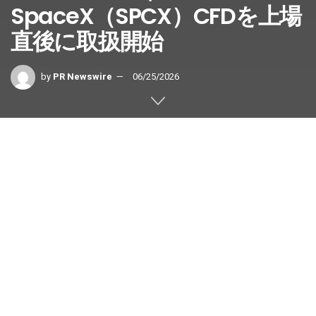
SpaceX（SPCX）CFDを上場
直後に取扱開始
by
PR Newswire
06/25/2026
ナスダック上場からわずか数日で提
供開始
市場史上最大の
IPO
銘柄を迅
速に追加し、トレーダーの需要に応
える体制を示す
アラブ首長国連邦、ドバイ
,
2026年6
月25日
/PRNewswire/ — STARTRADERは、SPCX CFD（ス
ペース・エクスプロレーション・テクノロジーズ） を取