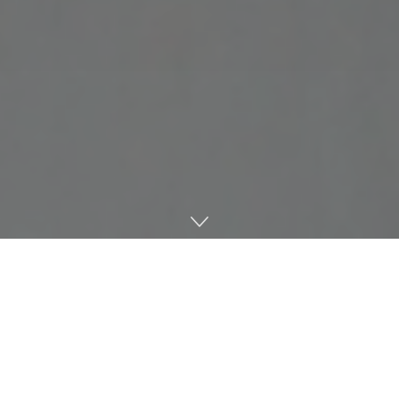
Home
News-zh
J-STORIES – コロナ禍で自粛していた様々な行事やイベン
トが再開される中、日本で初めて本格的なテロ対策仕様と
して開発された新型バリケードの利用が広がっている。ひ