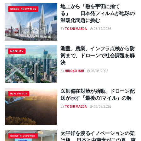
地上から「熱を宇宙に捨て
GREEN INNOVATION
る」 日本発フィルムが地球の
温暖化問題に挑む
BY
TOSHI MAEDA
06/10/2026
測量、農業、インフラ点検から防
MOBILITY
衛まで、ドローンで社会課題を解
決
BY
HIROKO ISHI
06/08/2026
医師偏在対策が始動、ドローン配
HEALTHTECH
送が示す「最後の1マイル」の解
BY
TOSHI MAEDA
06/05/2026
太平洋を渡るイノベーションの架
GROWTH SUPPORT
け橋 日本と中南米がこの夏、東