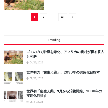
1
2
…
43
Trending
ゴミの力で砂漠を緑化、アフリカの農村が得る収入
と和解
04/20/2026
世界初の「歯生え薬」、2030年の実用化目指す
09/22/2023
世界初「歯生え薬」9月から治験開始、2030年の
実用化目指す
05/31/2024