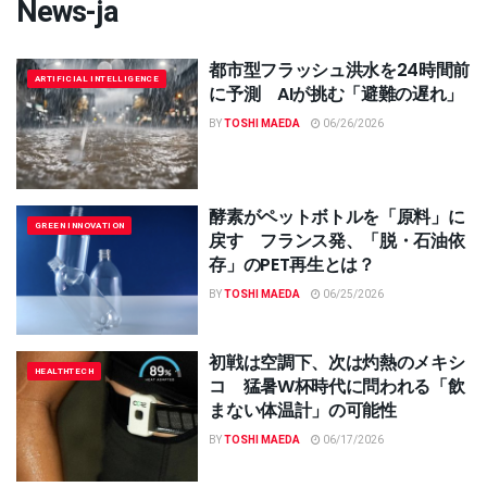
News-ja
都市型フラッシュ洪水を24時間前
ARTIFICIAL INTELLIGENCE
に予測 AIが挑む「避難の遅れ」
BY
TOSHI MAEDA
06/26/2026
酵素がペットボトルを「原料」に
GREEN INNOVATION
戻す フランス発、「脱・石油依
存」のPET再生とは？
BY
TOSHI MAEDA
06/25/2026
初戦は空調下、次は灼熱のメキシ
HEALTHTECH
コ 猛暑W杯時代に問われる「飲
まない体温計」の可能性
BY
TOSHI MAEDA
06/17/2026