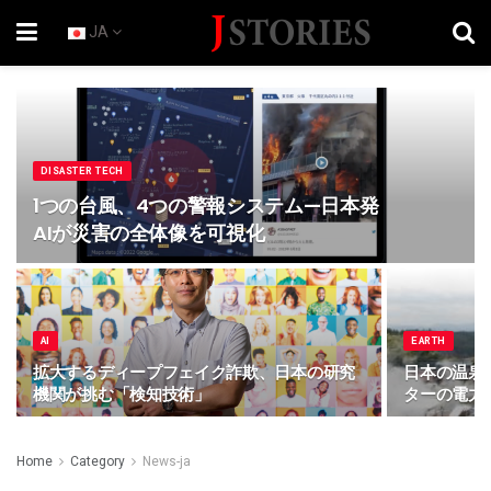
JA
DISASTER TECH
1つの台風、4つの警報システム—日本発
AIが災害の全体像を可視化
AI
EARTH
拡大するディープフェイク詐欺、日本の研究
日本の温泉
機関が挑む「検知技術」
ターの電力
Home
Category
News-ja