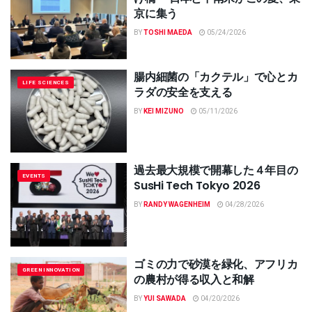
京に集う
BY
TOSHI MAEDA
05/24/2026
腸内細菌の「カクテル」で心とカ
LIFE SCIENCES
ラダの安全を支える
BY
KEI MIZUNO
05/11/2026
過去最大規模で開幕した４年目の
EVENTS
SusHi Tech Tokyo 2026
BY
RANDY WAGENHEIM
04/28/2026
ゴミの力で砂漠を緑化、アフリカ
GREEN INNOVATION
の農村が得る収入と和解
BY
YUI SAWADA
04/20/2026