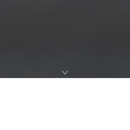
Home
Life Sciences
HealthTech