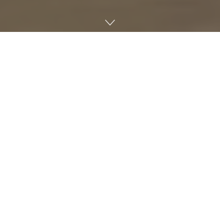
Home
AI
JStories ー AIやビッグデータをめぐる世界の開発競争が激
化し、各国企業はその生命線とも言える優秀なITエンジニ
アの確保にしのぎを削っている。こうした中、高いスキル
を持つ人材の輩出国として注目されるのがインドだ。グー
グルCEOのサンダー・ピチャイ氏やマイクロソフトCEOの
サティア・ナデラ氏など、世界的企業のトップを誕生させ
たインド工科大学（Indian Institutes of Technology、IIT）
は、最も優秀なエンジニアの供給源として高く評され、卒
業生の平均初任給が2000万円を超えたという報道もあ
る。