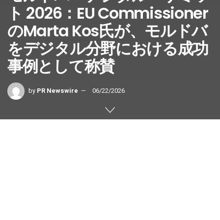
ト 2026：EU Commissioner
のMarta Kos氏が、モルドバ
をデジタル分野における成功
事例として称賛
by
PR Newswire
06/22/2026
モルドバ、キシナウ
,
2026年6月22日
/PRNewswire/ —
モ
ルドバ・デジタル・サミット2026（MDS26）
には、キシ
ナウに約4,000人の参加者、100人以上の講演者、45社の
出展企業が集まり、テクノロジー、投資、およびモルドバ
の欧州デジタル経済への統合に焦点を当てた70以上のセッ