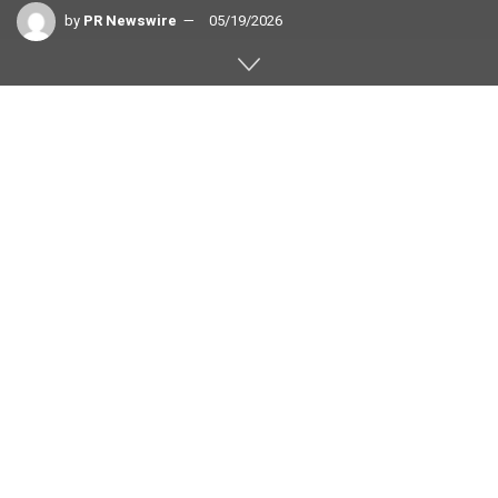
by
PR Newswire
05/19/2026
AIウェアラブルとバイオメカニクス解析で、ゴルフスイン
グの身体動作・バランス・地面反力をリアルタイムに可視
化
スペイン・バルセロナ、2026年5月19日 /PRNewswire/
—
台湾の台北および台南に本社を構え、ルクセンブルクに
欧州本部を置くディープテック・スポーツテック企業、
VITBIO（矽響先創）はこのほど、DPワールドツアー
「Estrella Damm カタルーニャ選手権」期間中に、次世代
ゴルフトレーニングテクノロジー「OmniGmot Golfer」を
披露しました。同大会はスペインのレアル・クラブ・デ・