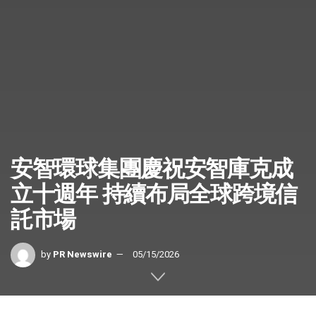
安智環球集團慶祝安智庫克成
立十週年 持續布局全球跨境信
託市場
by
PR Newswire
05/15/2026