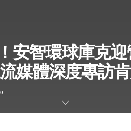
！安智環球庫克迎
主流媒體深度專訪肯
0