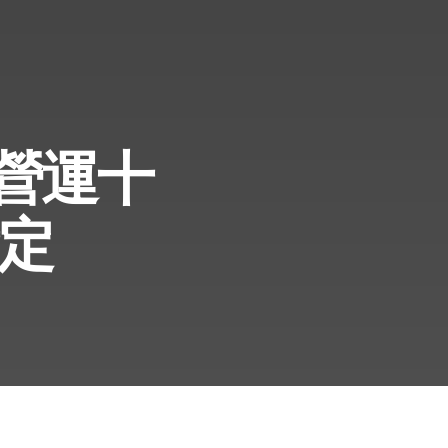
營運十
定