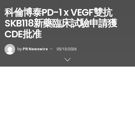
科倫博泰PD-1 x VEGF雙抗
SKB118新藥臨床試驗申請獲
CDE批准
by
PR Newswire
05/13/2026
成都
2026年5月13日
/美通社/ —
四
川科倫
博泰生物醫藥股份有限公司
(
「
科倫博泰
」
或
「
公司
」
，
6990.HK)宣佈，已收到國家藥品監督
管理局(NMPA)藥品審評中心(CDE)同意PD-1 x VEGF雙抗
SKB118(亦稱CR-001)新藥臨床試驗(IND)申請的臨床試驗通